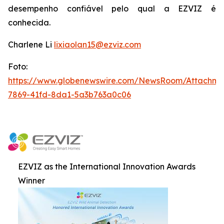
desempenho confiável pelo qual a EZVIZ é
conhecida.
Charlene Li
lixiaolan15@ezviz.com
Foto:
https://www.globenewswire.com/NewsRoom/Attachme
7869-41fd-8da1-5a3b763a0c06
EZVIZ as the International Innovation Awards
Winner